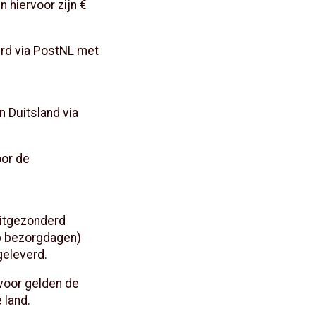
n hiervoor zijn €
urd via PostNL met
n Duitsland via
or de
uitgezonderd
op bezorgdagen)
geleverd.
rvoor gelden de
 land.