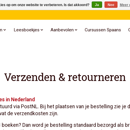
kies op om onze website te verbeteren. Is dat akkoord?
Ja
Nee
Meer 
n
Leesboekjes
Aanbevolen
Cursussen Spaans
Verzenden & retourneren
es in Nederland
urd via PostNL. Bij het plaatsen van je bestelling zie je d
wat de verzendkosten zijn.
3 boeken? Dan word je bestelling standaard bezorgd als 