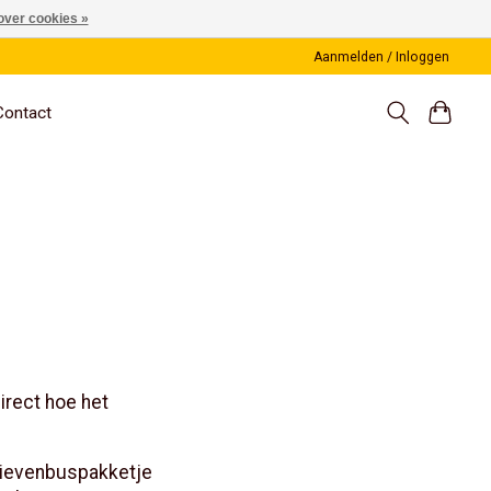
over cookies »
Aanmelden / Inloggen
Contact
irect hoe het
brievenbuspakketje