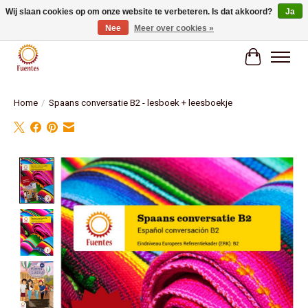
Wij slaan cookies op om onze website te verbeteren. Is dat akkoord?
Ja
Nee
Meer over cookies »
Fuentes Boekenwinkel
Winkelwag
Home
/
Spaans conversatie B2 - lesboek + leesboekje
Product image slideshow Items