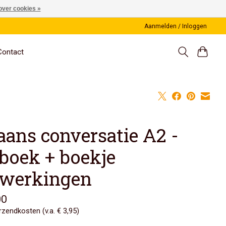
over cookies »
Aanmelden / Inloggen
Contact
aans conversatie A2 -
sboek + boekje
twerkingen
00
erzendkosten (v.a. € 3,95)