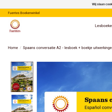
Wij slaan coo
Fuentes Boekenwinkel
Lesboeke
Home
/
Spaans conversatie A2 - lesboek + boekje uitwerkinge
Product image slideshow Items