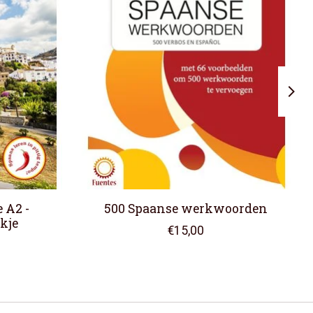
 A2 -
500 Spaanse werkwoorden
ekje
€15,00