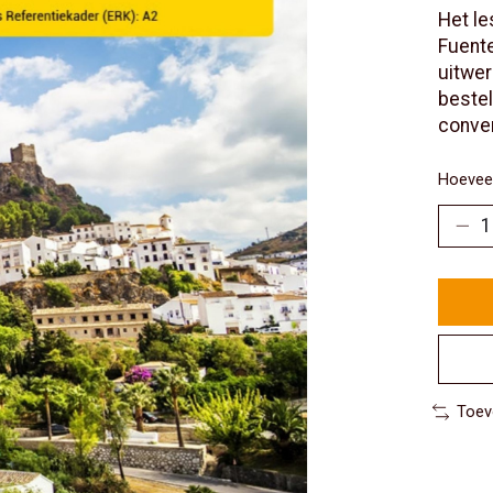
Het le
Fuente
uitwer
bestel
conver
Hoeveel
Toev