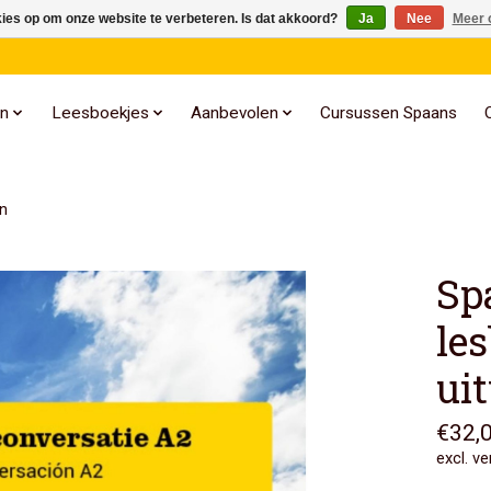
kies op om onze website te verbeteren. Is dat akkoord?
Ja
Nee
Meer 
n
Leesboekjes
Aanbevolen
Cursussen Spaans
n
Sp
le
ui
€32,
excl. v